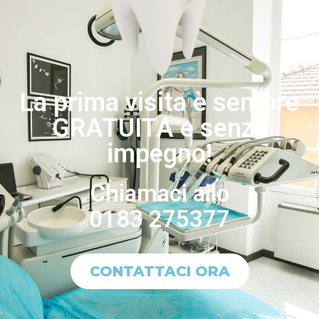
La prima visita è sempre
GRATUITA e senza
impegno!
Chiamaci allo
0183 275377
CONTATTACI ORA